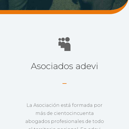

Asociados adevi
La Asociación está formada por
más de cientocincuenta
abogados profesionales de todo