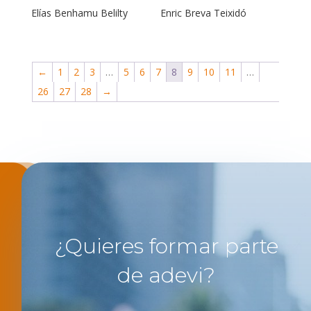
Elías Benhamu Belilty
Enric Breva Teixidó
←
1
2
3
…
5
6
7
8
9
10
11
…
26
27
28
→
¿Quieres formar parte
de adevi?