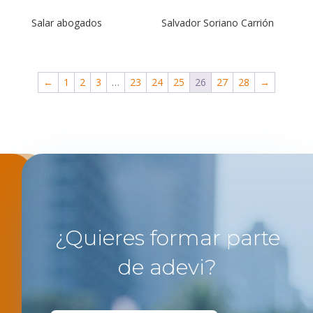
Salar abogados
Salvador Soriano Carrión
←
1
2
3
…
23
24
25
26
27
28
→
¿Quieres formar parte
de adevi?