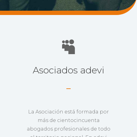

Asociados adevi
La Asociación está formada por
más de cientocincuenta
abogados profesionales de todo