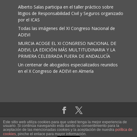
Alberto Salas participa en el taller práctico sobre
litigios de Responsabilidad Civil y Seguros organizado
por el ICAS
Todas las imágenes del XI Congreso Nacional de
ADEVI
MURCIA ACOGE EL XI CONGRESO NACIONAL DE
ADEVI, LA EDICIÓN MÁS MULTITUDINARIA Y LA
PRIMERA CELEBRADA FUERA DE ANDALUCÍA
Un centenar de abogados especializados reunidos
en el X Congreso de ADEVI en Almería
Aviso legal
|
Política de cookies
Este sitio web utiliza cookies para que usted tenga la mejor experiencia de
usuario. Si continúa navegando está dando su consentimiento para la
aceptación de las mencionadas cookies y la aceptación de nuestra
política de
Adevi ® Abogados de víctimas de accidentes.
cookies
, pinche el enlace para mayor información.