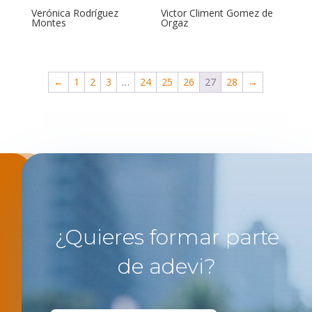
Verónica Rodríguez
Victor Climent Gomez de
Montes
Orgaz
←
1
2
3
…
24
25
26
27
28
→
¿Quieres formar parte
de adevi?