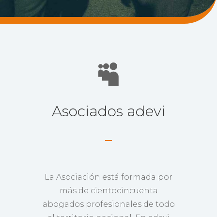

Asociados adevi
La Asociación está formada por
más de cientocincuenta
abogados profesionales de todo