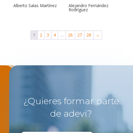
Alberto Salas Martínez
Alejandro Fernández
Rodríguez
1
2
3
4
…
26
27
28
→
¿Quieres formar parte
de adevi?