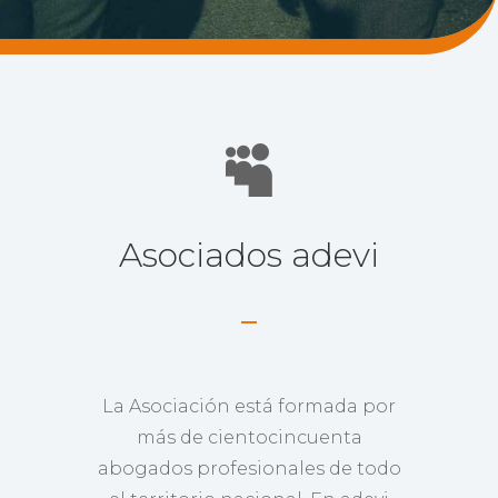

Asociados adevi
La Asociación está formada por
más de cientocincuenta
abogados profesionales de todo