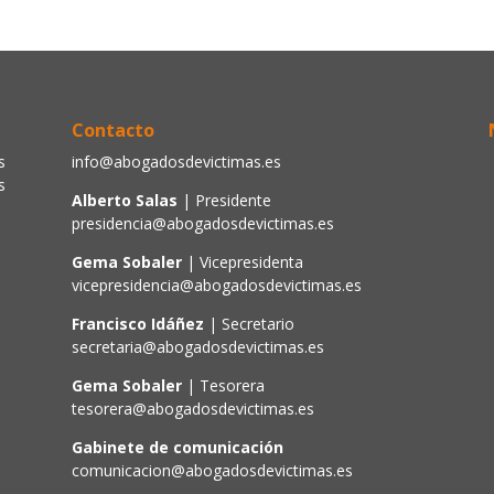
Contacto
s
info@abogadosdevictimas.es
s
Alberto Salas
| Presidente
presidencia@abogadosdevictimas.es
Gema Sobaler
| Vicepresidenta
vicepresidencia@abogadosdevictimas.es
Francisco Idáñez
| Secretario
secretaria@abogadosdevictimas.es
Gema Sobaler
| Tesorera
tesorera@abogadosdevictimas.es
Gabinete de comunicación
comunicacion@abogadosdevictimas.es