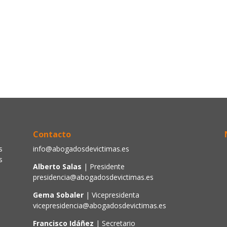
Contacto
s
info@abogadosdevictimas.es
s
Alberto Salas
| Presidente
presidencia@abogadosdevictimas.es
Gema Sobaler
| Vicepresidenta
vicepresidencia@abogadosdevictimas.es
Francisco Idáñez
| Secretario