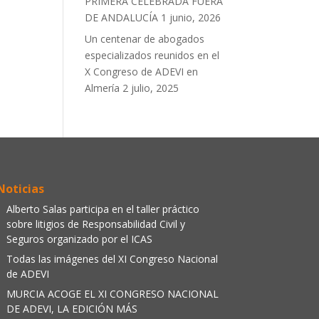
PRIMERA CELEBRADA FUERA
DE ANDALUCÍA
1 junio, 2026
Un centenar de abogados
especializados reunidos en el
X Congreso de ADEVI en
Almería
2 julio, 2025
Noticias
Alberto Salas participa en el taller práctico
sobre litigios de Responsabilidad Civil y
Seguros organizado por el ICAS
Todas las imágenes del XI Congreso Nacional
de ADEVI
MURCIA ACOGE EL XI CONGRESO NACIONAL
DE ADEVI, LA EDICIÓN MÁS