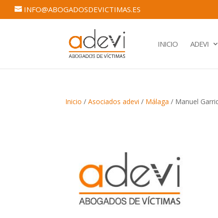
INFO@ABOGADOSDEVICTIMAS.ES
INICIO
ADEVI
Inicio
/
Asociados adevi
/
Málaga
/ Manuel Garri