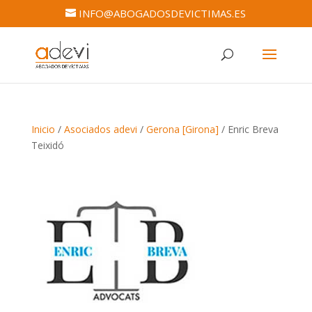
INFO@ABOGADOSDEVICTIMAS.ES
Inicio
/
Asociados adevi
/
Gerona [Girona]
/ Enric Breva
Teixidó