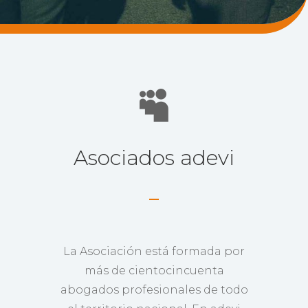

Asociados adevi
La Asociación está formada por
más de cientocincuenta
abogados profesionales de todo