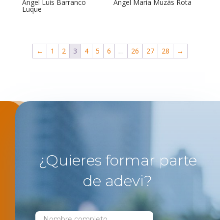
Angel Luis Barranco
Angel María Muzás Rota
Luque
←
1
2
3
4
5
6
…
26
27
28
→
¿Quieres formar parte
de adevi?