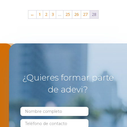
←
1
2
3
…
25
26
27
28
¿Quieres formar parte
de adevi?