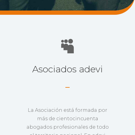

Asociados adevi
La Asociación está formada por
más de cientocincuenta
abogados profesionales de todo