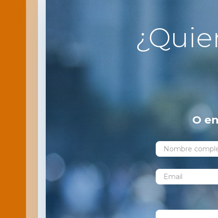
¿Quie
O en