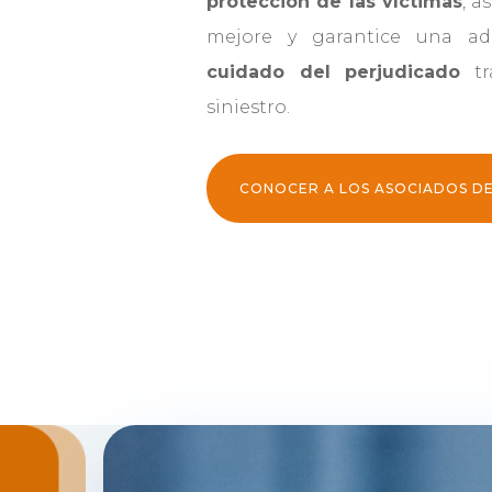
protección de las víctimas
, a
mejore y garantice una ad
cuidado del perjudicado
tr
siniestro.
CONOCER A LOS ASOCIADOS DE