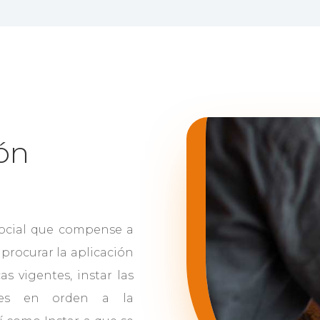
ón
social que compense a
 procurar la aplicación
as vigentes, instar las
ntes en orden a la