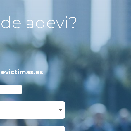
 de adevi?
evictimas.es