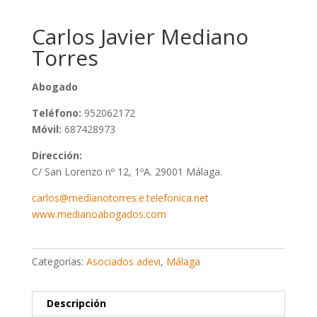
Carlos Javier Mediano
Torres
Abogado
Teléfono:
952062172
Móvil:
687428973
Dirección:
C/ San Lorenzo nº 12, 1ºA. 29001 Málaga.
carlos@medianotorres.e.telefonica.net
www.medianoabogados.com
Categorías:
Asociados adevi
,
Málaga
Descripción