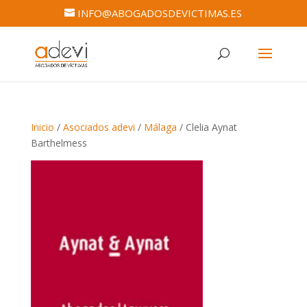
INFO@ABOGADOSDEVICTIMAS.ES
Inicio
/
Asociados adevi
/
Málaga
/ Clelia Aynat
Barthelmess