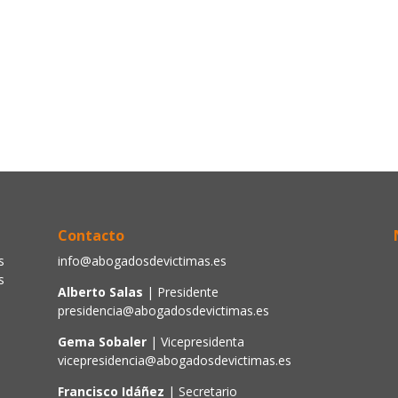
Contacto
s
info@abogadosdevictimas.es
s
Alberto Salas
| Presidente
presidencia@abogadosdevictimas.es
Gema Sobaler
| Vicepresidenta
vicepresidencia@abogadosdevictimas.es
Francisco Idáñez
| Secretario