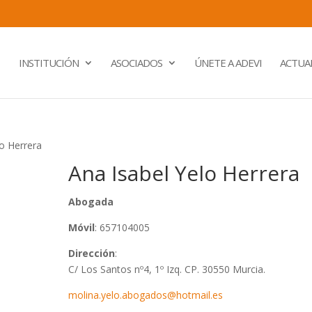
INSTITUCIÓN
ASOCIADOS
ÚNETE A ADEVI
ACTUA
lo Herrera
Ana Isabel Yelo Herrera
Abogada
Móvil
: 657104005
Dirección
:
C/ Los Santos nº4, 1º Izq. CP. 30550 Murcia.
molina.yelo.abogados@hotmail.es