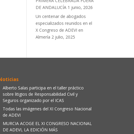
PRIMERA CELEBRADA FUERA
DE ANDALUCÍA
1 junio, 2026
Un centenar de abogados
especializados reunidos en el
X Congreso de ADEVI en
Almería
2 julio, 2025
Noticias
Alberto Salas participa en el taller práctico
sobre litigios de Responsabilidad Civil y
Seguros organizado por el ICAS
Todas las imágenes del XI Congreso Nacional
de ADEVI
MURCIA ACOGE EL XI CONGRESO NACIONAL
DE ADEVI, LA EDICIÓN MÁS