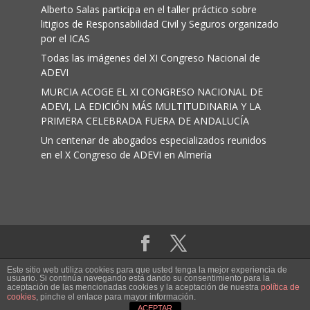
Alberto Salas participa en el taller práctico sobre
litigios de Responsabilidad Civil y Seguros organizado
por el ICAS
Todas las imágenes del XI Congreso Nacional de
ADEVI
MURCIA ACOGE EL XI CONGRESO NACIONAL DE
ADEVI, LA EDICIÓN MÁS MULTITUDINARIA Y LA
PRIMERA CELEBRADA FUERA DE ANDALUCÍA
Un centenar de abogados especializados reunidos
en el X Congreso de ADEVI en Almería
Aviso legal
|
Política de cookies
Este sitio web utiliza cookies para que usted tenga la mejor experiencia de
usuario. Si continúa navegando está dando su consentimiento para la
aceptación de las mencionadas cookies y la aceptación de nuestra
política de
Adevi ® Abogados de víctimas de accidentes.
cookies
, pinche el enlace para mayor información.
ACEPTAR