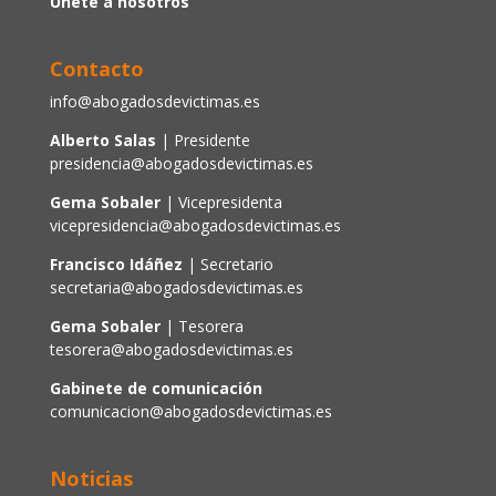
Únete a nosotros
Contacto
info@abogadosdevictimas.es
Alberto Salas
| Presidente
presidencia@abogadosdevictimas.es
Gema Sobaler
| Vicepresidenta
vicepresidencia@abogadosdevictimas.es
Francisco Idáñez
| Secretario
secretaria@abogadosdevictimas.es
Gema Sobaler
| Tesorera
tesorera@abogadosdevictimas.es
Gabinete de comunicación
comunicacion@abogadosdevictimas.es
Noticias