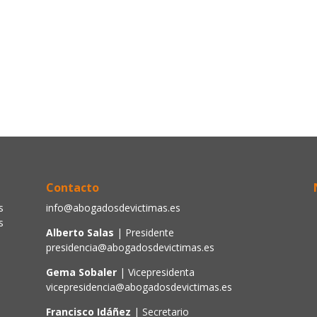
Contacto
s
info@abogadosdevictimas.es
s
Alberto Salas
| Presidente
presidencia@abogadosdevictimas.es
Gema Sobaler
| Vicepresidenta
vicepresidencia@abogadosdevictimas.es
Francisco Idáñez
| Secretario