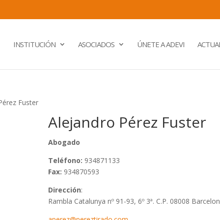
INSTITUCIÓN
ASOCIADOS
ÚNETE A ADEVI
ACTUA
Pérez Fuster
Alejandro Pérez Fuster
Abogado
Teléfono:
934871133
Fax:
934870593
Dirección
:
Rambla Catalunya nº 91-93, 6º 3ª. C.P. 08008 Barcelon
aperez@pereztirado.com