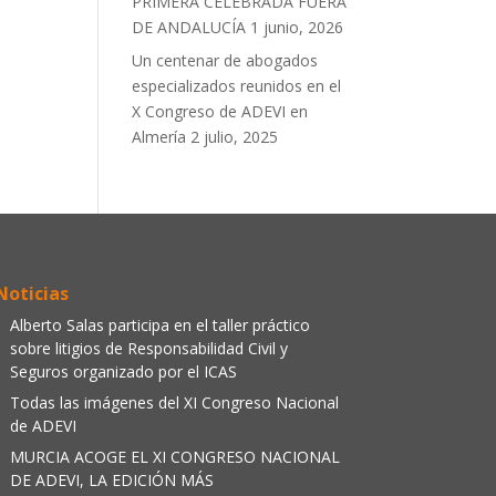
PRIMERA CELEBRADA FUERA
DE ANDALUCÍA
1 junio, 2026
Un centenar de abogados
especializados reunidos en el
X Congreso de ADEVI en
Almería
2 julio, 2025
Noticias
Alberto Salas participa en el taller práctico
sobre litigios de Responsabilidad Civil y
Seguros organizado por el ICAS
Todas las imágenes del XI Congreso Nacional
de ADEVI
MURCIA ACOGE EL XI CONGRESO NACIONAL
DE ADEVI, LA EDICIÓN MÁS