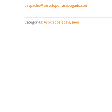
despacho@servuloporrasabogado.com
Categorías:
Asociados adevi
,
Jaén