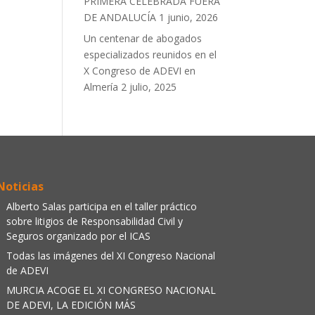
PRIMERA CELEBRADA FUERA
DE ANDALUCÍA
1 junio, 2026
Un centenar de abogados
especializados reunidos en el
X Congreso de ADEVI en
Almería
2 julio, 2025
Noticias
Alberto Salas participa en el taller práctico
sobre litigios de Responsabilidad Civil y
Seguros organizado por el ICAS
Todas las imágenes del XI Congreso Nacional
de ADEVI
MURCIA ACOGE EL XI CONGRESO NACIONAL
DE ADEVI, LA EDICIÓN MÁS