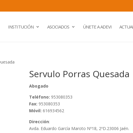
INSTITUCIÓN
ASOCIADOS
ÚNETE A ADEVI
ACTUA
Quesada
Servulo Porras Quesada
Abogado
Teléfono:
953080353
Fax:
953080353
Móvil:
616934562
Dirección
:
Avda. Eduardo García Maroto Nº18, 2ºD.23006 Jaén.