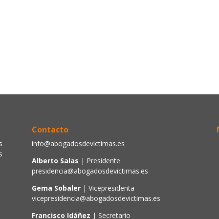
Contacto
s
info@abogadosdevictimas.es
s
Alberto Salas
| Presidente
presidencia@abogadosdevictimas.es
Gema Sobaler
| Vicepresidenta
vicepresidencia@abogadosdevictimas.es
Francisco Idáñez
| Secretario