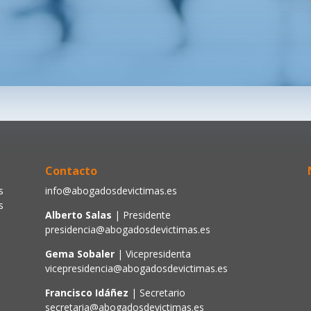
Contacto
s
info@abogadosdevictimas.es
s
Alberto Salas
| Presidente
presidencia@abogadosdevictimas.es
Gema Sobaler
| Vicepresidenta
vicepresidencia@abogadosdevictimas.es
Francisco Idáñez
| Secretario
secretaria@abogadosdevictimas.es