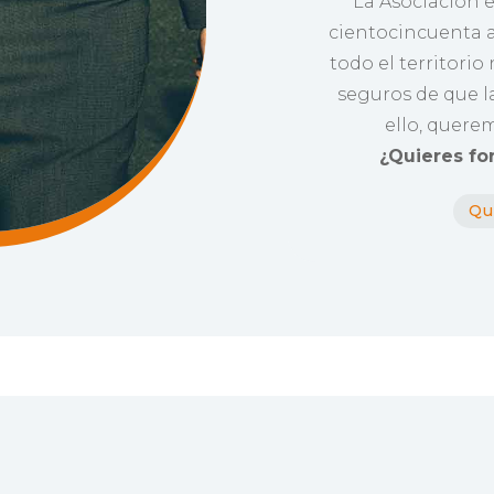
La Asociación 
cientocincuenta 
todo el territorio
seguros de que l
ello, quere
¿Quieres fo
Qu