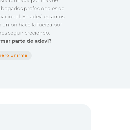
está formada por más de
abogados profesionales de
 nacional. En adevi estamos
a unión hace la fuerza por
mos seguir creciendo.
rmar parte de adevi?
iero unirme