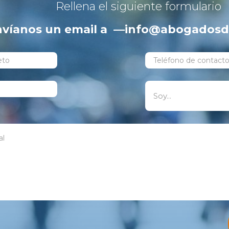
Rellena el siguiente formulario
nvíanos un email a —info@abogadosde