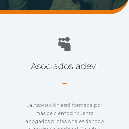

Asociados adevi
La Asociación está formada por
más de cientocincuenta
abogados profesionales de todo