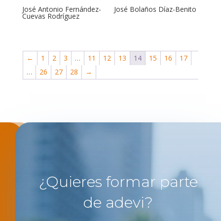
José Antonio Fernández-
José Bolaños Díaz-Benito
Cuevas Rodríguez
←
1
2
3
…
11
12
13
14
15
16
17
…
26
27
28
→
¿Quieres formar parte
de adevi?