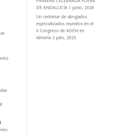
PRIMERA CELEBRADA FUERA
DE ANDALUCÍA
1 junio, 2026
Un centenar de abogados
.
especializados reunidos en el
X Congreso de ADEVI en
las
Almería
2 julio, 2025
s
iento
ible
l
l
ones