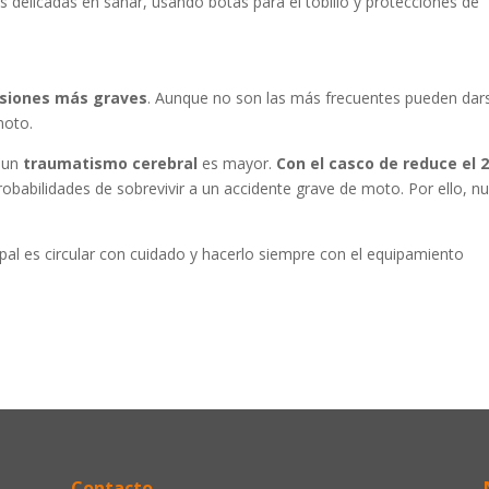
ás delicadas en sanar, usando botas para el tobillo y protecciones de
esiones más graves
. Aunque no son las más frecuentes pueden dar
moto.
 un
traumatismo cerebral
es mayor.
Con el casco de reduce el 
probabilidades de sobrevivir a un accidente grave de moto. Por ello, n
ipal es circular con cuidado y hacerlo siempre con el equipamiento
Contacto