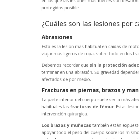
en las que las lesiones más fuertes son desafor
protegidos posible.
¿Cuáles son las lesiones por 
Abrasiones
Esta es la lesión más habitual en caídas de mo
viajar más ligeros de ropa, sobre todo en los tr
Debemos recordar que
sin la protección ade
terminar en una abrasión. Su gravedad depender
afectados de por medio.
Fracturas en piernas, brazos y ma
La parte inferior del cuerpo suele ser la más af
habituales las
fracturas de fémur
. Estas lesi
intervención quirúrgica.
Los brazos y muñecas
también están expuesto
apoyar todo el peso del cuerpo sobre los mismo