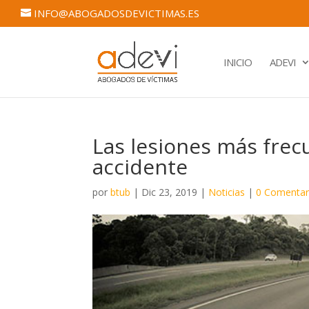
INFO@ABOGADOSDEVICTIMAS.ES
INICIO
ADEVI
Las lesiones más frec
accidente
por
btub
|
Dic 23, 2019
|
Noticias
|
0 Comentar