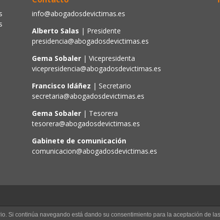
s
info@abogadosdevictimas.es
s
Alberto Salas
| Presidente
presidencia@abogadosdevictimas.es
Gema Sobaler
| Vicepresidenta
vicepresidencia@abogadosdevictimas.es
Francisco Idáñez
| Secretario
secretaria@abogadosdevictimas.es
Gema Sobaler
| Tesorera
tesorera@abogadosdevictimas.es
Gabinete de comunicación
comunicacion@abogadosdevictimas.es
uario. Si continúa navegando está dando su consentimiento para la aceptación de l