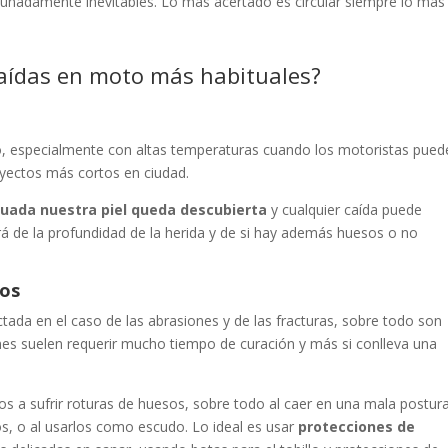
tunadamente inevitables. Lo más acertado es circular siempre lo más
caídas en moto más habituales?
to, especialmente con altas temperaturas cuando los motoristas pued
ayectos más cortos en ciudad.
cuada nuestra piel queda descubierta
y cualquier caída puede
á de la profundidad de la herida y de si hay además huesos o no
nos
ectada en el caso de las abrasiones y de las fracturas, sobre todo son
ones suelen requerir mucho tiempo de curación y más si conlleva una
s a sufrir roturas de huesos, sobre todo al caer en una mala postur
s, o al usarlos como escudo. Lo ideal es usar
protecciones de