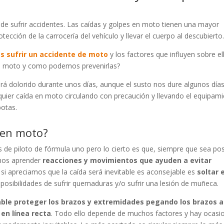
de sufrir accidentes. Las caídas y golpes en moto tienen una mayor
tección de la carrocería del vehículo y llevar el cuerpo al descubierto
s sufrir un accidente de moto
y los factores que influyen sobre el
 en moto y como podemos prevenirlas?
rá dolorido durante unos días, aunque el susto nos dure algunos día
lquier caída en moto circulando con precaución y llevando el equipam
botas.
 en moto?
de piloto de fórmula uno pero lo cierto es que, siempre que sea pos
mos aprender
reacciones y movimientos que ayuden a evitar
si apreciamos que la caída será inevitable es aconsejable es
soltar e
 posibilidades de sufrir quemaduras y/o sufrir una lesión de muñeca.
jable proteger los brazos y extremidades pegando los brazos a
en línea recta
. Todo ello depende de muchos factores y hay ocasi