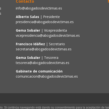
Contacto
s
info@abogadosdevictimas.es
s
Alberto Salas
| Presidente
presidencia@abogadosdevictimas.es
Gema Sobaler
| Vicepresidenta
vicepresidencia@abogadosdevictimas.es
Francisco Idáñez
| Secretario
secretaria@abogadosdevictimas.es
Gema Sobaler
| Tesorera
tesorera@abogadosdevictimas.es
Gabinete de comunicación
comunicacion@abogadosdevictimas.es
uario. Si continúa navegando está dando su consentimiento para la aceptación de l