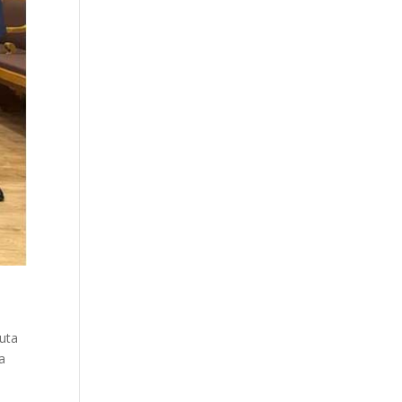
euta
ia