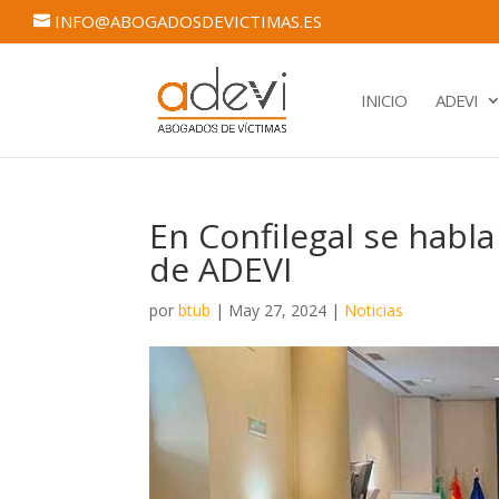
INFO@ABOGADOSDEVICTIMAS.ES
INICIO
ADEVI
En Confilegal se habla
de ADEVI
por
btub
|
May 27, 2024
|
Noticias