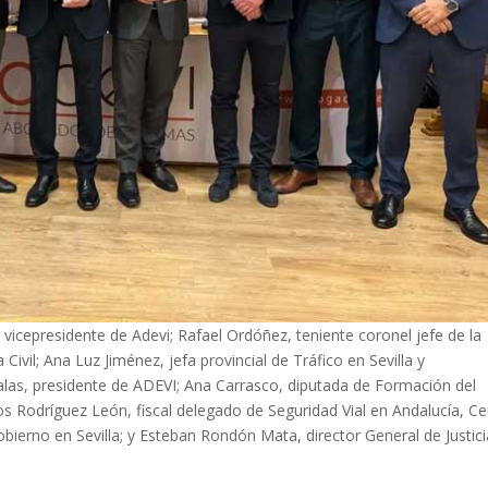
vicepresidente de Adevi; Rafael Ordóñez, teniente coronel jefe de la
ivil; ⁠Ana Luz Jiménez, jefa provincial de Tráfico en Sevilla y
alas, presidente de ADEVI; Ana Carrasco, diputada de Formación del
rlos Rodríguez León, fiscal delegado de Seguridad Vial en Andalucía, C
obierno en Sevilla; y ⁠Esteban Rondón Mata, director General de Justic