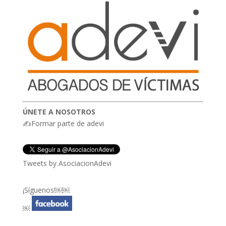
ÚNETE A NOSOTROS
✍Formar parte de adevi
Tweets by AsociacionAdevi
¡Síguenos!￼￼
￼