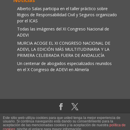
Alberto Salas participa en el taller práctico sobre
litigios de Responsabilidad Civil y Seguros organizado
por el ICAS
Todas las imágenes del XI Congreso Nacional de
ADEVI
MURCIA ACOGE EL XI CONGRESO NACIONAL DE
ADEVI, LA EDICIÓN MÁS MULTITUDINARIA Y LA
PRIMERA CELEBRADA FUERA DE ANDALUCÍA
Un centenar de abogados especializados reunidos
en el X Congreso de ADEVI en Almería
Aviso legal
|
Política de cookies
Este sitio web utiliza cookies para que usted tenga la mejor experiencia de
usuario. Si continúa navegando está dando su consentimiento para la
aceptación de las mencionadas cookies y la aceptación de nuestra
política de
Adevi ® Abogados de víctimas de accidentes.
cookies
, pinche el enlace para mayor información.