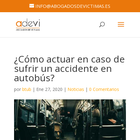
INFO@ABOGADOSDEVICTIMAS.ES
¿Cómo actuar en caso de
sufrir un accidente en
autobús?
por
btub
|
Ene 27, 2020
|
Noticias
|
0 Comentarios