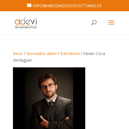
INFO@ABOGADOSDEVICTIMAS.ES
Inicio
/
Asociados adevi
/
Barcelona
/ Xavier Coca
Verdaguer