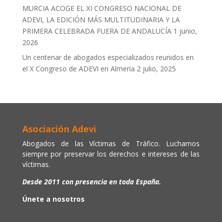
MURCIA ACOGE EL XI CONGRESO NACIONAL DE
ADEVI, LA EDICIÓN MÁS MULTITUDINARIA Y LA
PRIMERA CELEBRADA FUERA DE ANDALUCÍA
1 junio,
2026
Un centenar de abogados especializados reunidos en
el X Congreso de ADEVI en Almería
2 julio, 2025
Asociación Adevi
Abogados de las Víctimas de Tráfico. Luchamos
siempre por preservar los derechos e intereses de las
víctimas.
Desde 2011 con presencia en toda España.
Únete a nosotros