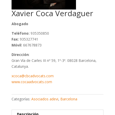
Xavier Coca Verdaguer
Abogado
Teléfono:
935350850
Fax:
935327741
Móvil
: 667678873
Dirección
:
Gran Vía de Carles III nº 59, 1º-3ª. 08028 Barcelona,
Catalunya.
xcoca@cbcadvocats.com
www.cocaadvocats.com
Categorías:
Asociados adevi
,
Barcelona
Descripción