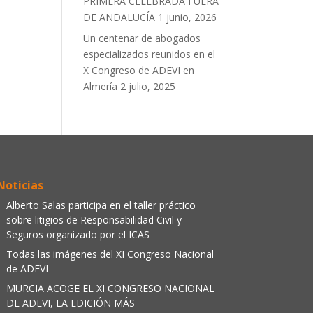
PRIMERA CELEBRADA FUERA
DE ANDALUCÍA
1 junio, 2026
Un centenar de abogados
especializados reunidos en el
X Congreso de ADEVI en
Almería
2 julio, 2025
Noticias
Alberto Salas participa en el taller práctico
sobre litigios de Responsabilidad Civil y
Seguros organizado por el ICAS
Todas las imágenes del XI Congreso Nacional
de ADEVI
MURCIA ACOGE EL XI CONGRESO NACIONAL
DE ADEVI, LA EDICIÓN MÁS