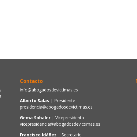
Contacto
s
info@abogadosdevictimas.es
s
Alberto Salas
| Presidente
presidencia@abogadosdevictimas.es
Gema Sobaler
| Vicepresidenta
vicepresidencia@abogadosdevictimas.es
Francisco Idáñez
| Secretario