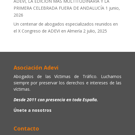
ADEVI, LA EDICIÓN MÁS MULTITUDINARIA Y LA
PRIMERA CELEBRADA FUERA DE ANDALUCÍA
1 junio,
2026
Un centenar de abogados especializados reunidos en
el X Congreso de ADEVI en Almería
2 julio, 2025
Asociación Adevi
Abogados de las Víctimas de Tráfico. Luchamos
siempre por preservar los derechos e intereses de las
víctimas.
Desde 2011 con presencia en toda España.
Únete a nosotros
Contacto