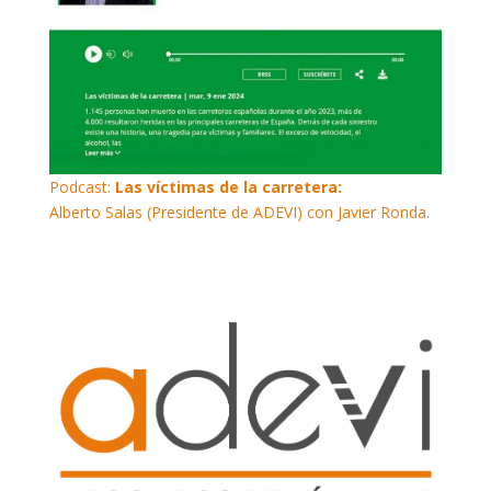
Podcast:
Las víctimas de la carretera:
Alberto Salas (Presidente de ADEVI) con Javier Ronda
.