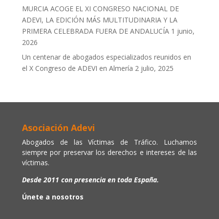
MURCIA ACOGE EL XI CONGRESO NACIONAL DE
ADEVI, LA EDICIÓN MÁS MULTITUDINARIA Y LA
PRIMERA CELEBRADA FUERA DE ANDALUCÍA
1 junio,
2026
Un centenar de abogados especializados reunidos en
el X Congreso de ADEVI en Almería
2 julio, 2025
Asociación Adevi
Abogados de las Víctimas de Tráfico. Luchamos
siempre por preservar los derechos e intereses de las
víctimas.
Desde 2011 con presencia en toda España.
Únete a nosotros