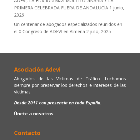
ADEVI, LA EDICIÓN MÁS MULTITUDINARIA Y LA
PRIMERA CELEBRADA FUERA DE ANDALUCÍA
1 junio,
2026
Un centenar de abogados especializados reunidos en
el X Congreso de ADEVI en Almería
2 julio, 2025
Asociación Adevi
Abogados de las Víctimas de Tráfico. Luchamos
siempre por preservar los derechos e intereses de las
víctimas.
Desde 2011 con presencia en toda España.
Únete a nosotros
Contacto