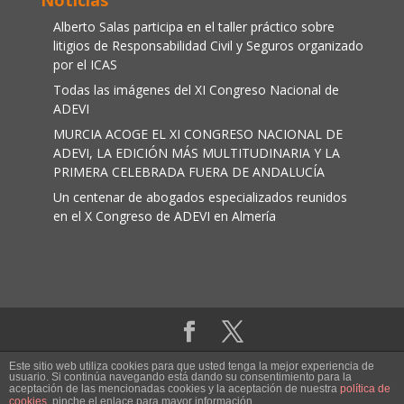
Noticias
Alberto Salas participa en el taller práctico sobre
litigios de Responsabilidad Civil y Seguros organizado
por el ICAS
Todas las imágenes del XI Congreso Nacional de
ADEVI
MURCIA ACOGE EL XI CONGRESO NACIONAL DE
ADEVI, LA EDICIÓN MÁS MULTITUDINARIA Y LA
PRIMERA CELEBRADA FUERA DE ANDALUCÍA
Un centenar de abogados especializados reunidos
en el X Congreso de ADEVI en Almería
Aviso legal
|
Política de cookies
Este sitio web utiliza cookies para que usted tenga la mejor experiencia de
usuario. Si continúa navegando está dando su consentimiento para la
aceptación de las mencionadas cookies y la aceptación de nuestra
política de
Adevi ® Abogados de víctimas de accidentes.
cookies
, pinche el enlace para mayor información.