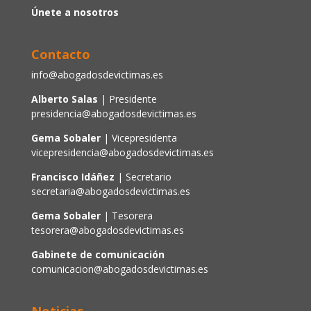
Únete a nosotros
Contacto
info@abogadosdevictimas.es
Alberto Salas
| Presidente
presidencia@abogadosdevictimas.es
Gema Sobaler
| Vicepresidenta
vicepresidencia@abogadosdevictimas.es
Francisco Idáñez
| Secretario
secretaria@abogadosdevictimas.es
Gema Sobaler
| Tesorera
tesorera@abogadosdevictimas.es
Gabinete de comunicación
comunicacion@abogadosdevictimas.es