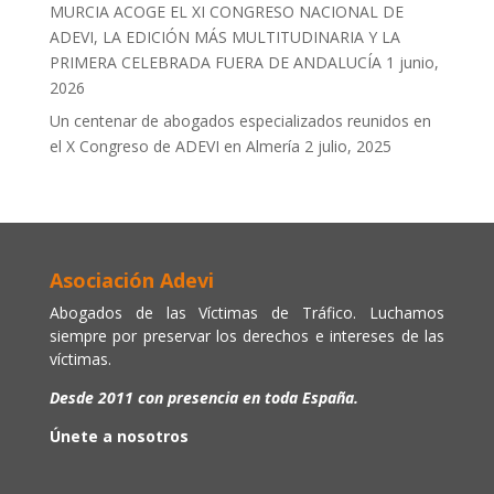
MURCIA ACOGE EL XI CONGRESO NACIONAL DE
ADEVI, LA EDICIÓN MÁS MULTITUDINARIA Y LA
PRIMERA CELEBRADA FUERA DE ANDALUCÍA
1 junio,
2026
Un centenar de abogados especializados reunidos en
el X Congreso de ADEVI en Almería
2 julio, 2025
Asociación Adevi
Abogados de las Víctimas de Tráfico. Luchamos
siempre por preservar los derechos e intereses de las
víctimas.
Desde 2011 con presencia en toda España.
Únete a nosotros