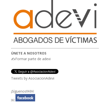
ÚNETE A NOSOTROS
✍Formar parte de adevi
Tweets by AsociacionAdevi
¡Síguenos!￼￼
￼