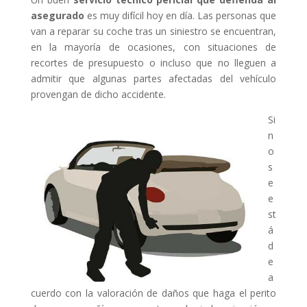
asegurado
es muy difícil hoy en día. Las personas que
van a reparar su coche tras un siniestro se encuentran,
en la mayoría de ocasiones, con situaciones de
recortes de presupuesto o incluso que no lleguen a
admitir que algunas partes afectadas del vehículo
provengan de dicho accidente.
Si
n
o
s
e
e
st
á
d
e
a
cuerdo con la valoración de daños que haga el perito