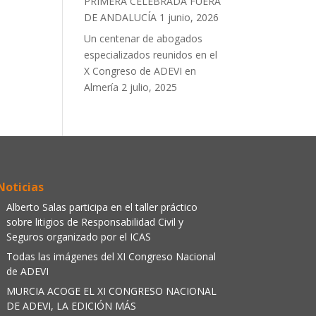
PRIMERA CELEBRADA FUERA
DE ANDALUCÍA
1 junio, 2026
Un centenar de abogados
especializados reunidos en el
X Congreso de ADEVI en
Almería
2 julio, 2025
Noticias
Alberto Salas participa en el taller práctico
sobre litigios de Responsabilidad Civil y
Seguros organizado por el ICAS
Todas las imágenes del XI Congreso Nacional
de ADEVI
MURCIA ACOGE EL XI CONGRESO NACIONAL
DE ADEVI, LA EDICIÓN MÁS