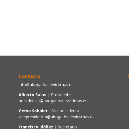
Contacto
s
info@abogadosdevictimas.es
s
Alberto Salas
| Presidente
presidencia@abogadosdevictimas.es
Gema Sobaler
| Vicepresidenta
vicepresidencia@abogadosdevictimas.es
Francisco Idáñez
| Secretario