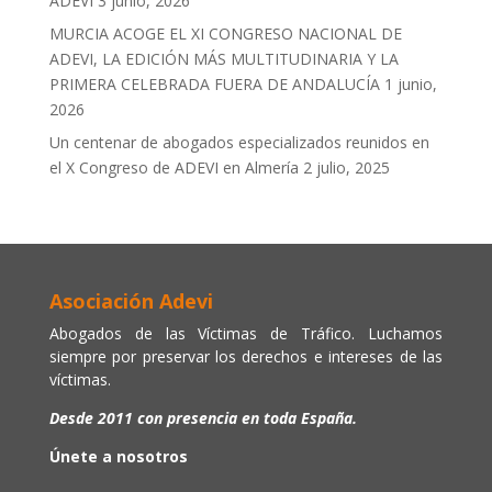
ADEVI
3 junio, 2026
MURCIA ACOGE EL XI CONGRESO NACIONAL DE
ADEVI, LA EDICIÓN MÁS MULTITUDINARIA Y LA
PRIMERA CELEBRADA FUERA DE ANDALUCÍA
1 junio,
2026
Un centenar de abogados especializados reunidos en
el X Congreso de ADEVI en Almería
2 julio, 2025
Asociación Adevi
Abogados de las Víctimas de Tráfico. Luchamos
siempre por preservar los derechos e intereses de las
víctimas.
Desde 2011 con presencia en toda España.
Únete a nosotros