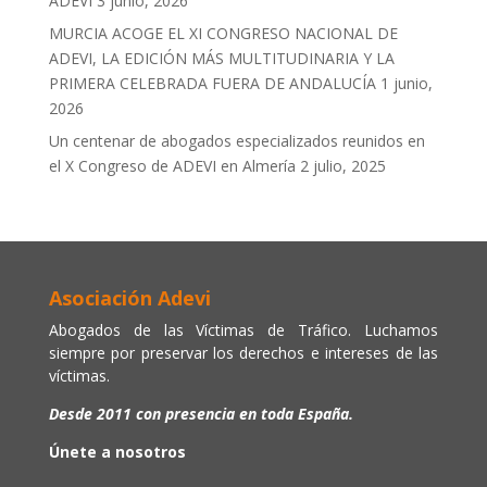
ADEVI
3 junio, 2026
MURCIA ACOGE EL XI CONGRESO NACIONAL DE
ADEVI, LA EDICIÓN MÁS MULTITUDINARIA Y LA
PRIMERA CELEBRADA FUERA DE ANDALUCÍA
1 junio,
2026
Un centenar de abogados especializados reunidos en
el X Congreso de ADEVI en Almería
2 julio, 2025
Asociación Adevi
Abogados de las Víctimas de Tráfico. Luchamos
siempre por preservar los derechos e intereses de las
víctimas.
Desde 2011 con presencia en toda España.
Únete a nosotros