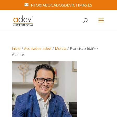
INFO@ABOGADOSDEVICTIMAS.ES
Inicio
/
Asociados adevi
/
Murcia
/ Francisco Idáñez
Vicente