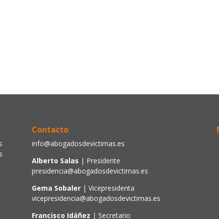
Contacto
s
info@abogadosdevictimas.es
s
Alberto Salas
| Presidente
presidencia@abogadosdevictimas.es
Gema Sobaler
| Vicepresidenta
vicepresidencia@abogadosdevictimas.es
Francisco Idáñez
| Secretario