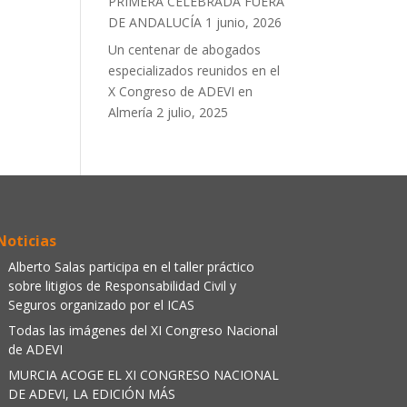
PRIMERA CELEBRADA FUERA
DE ANDALUCÍA
1 junio, 2026
Un centenar de abogados
especializados reunidos en el
X Congreso de ADEVI en
Almería
2 julio, 2025
Noticias
Alberto Salas participa en el taller práctico
sobre litigios de Responsabilidad Civil y
Seguros organizado por el ICAS
Todas las imágenes del XI Congreso Nacional
de ADEVI
MURCIA ACOGE EL XI CONGRESO NACIONAL
DE ADEVI, LA EDICIÓN MÁS