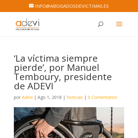
INFO@ABOGADOSDEVICTIMAS.ES
‘La víctima siempre
pierde’, por Manuel
Temboury, presidente
de ADEVI
por
Adevi
|
Ago 1, 2018
|
Noticias
|
0 Comentarios