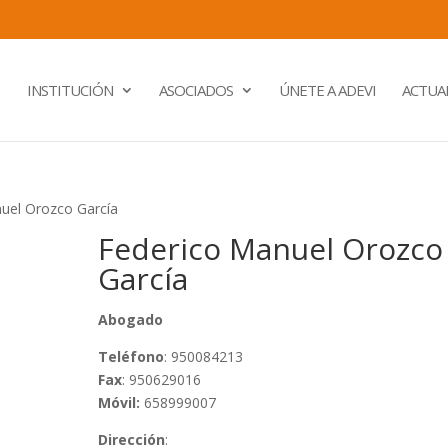
INSTITUCIÓN
ASOCIADOS
ÚNETE A ADEVI
ACTUA
uel Orozco García
Federico Manuel Orozco
García
Abogado
Teléfono
: 950084213
Fax
: 950629016
Móvil:
658999007
Dirección
: