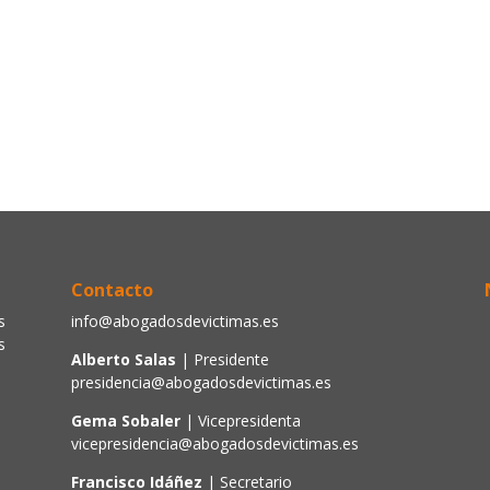
Contacto
s
info@abogadosdevictimas.es
s
Alberto Salas
| Presidente
presidencia@abogadosdevictimas.es
Gema Sobaler
| Vicepresidenta
vicepresidencia@abogadosdevictimas.es
Francisco Idáñez
| Secretario