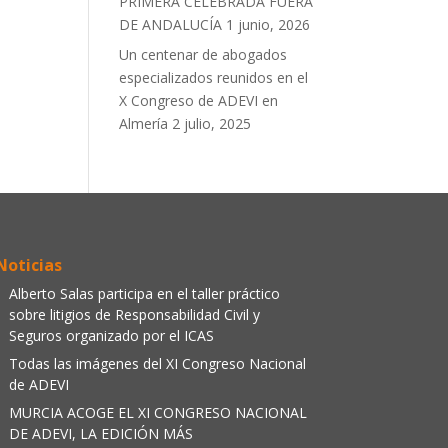
PRIMERA CELEBRADA FUERA
DE ANDALUCÍA
1 junio, 2026
Un centenar de abogados
especializados reunidos en el
X Congreso de ADEVI en
Almería
2 julio, 2025
Noticias
Alberto Salas participa en el taller práctico
sobre litigios de Responsabilidad Civil y
Seguros organizado por el ICAS
Todas las imágenes del XI Congreso Nacional
de ADEVI
MURCIA ACOGE EL XI CONGRESO NACIONAL
DE ADEVI, LA EDICIÓN MÁS