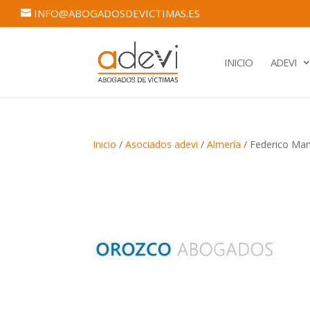
INFO@ABOGADOSDEVICTIMAS.ES
INICIO
ADEVI
Inicio
/
Asociados adevi
/
Almería
/ Federico Man