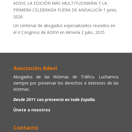
ADEVI, LA EDICIÓN MÁS MULTITUDINARIA Y LA
PRIMERA CELEBRADA FUERA DE ANDALUCÍA
1 junio,
2026
Un centenar de abogados especializados reunidos en
el X Congreso de ADEVI en Almería
2 julio, 2025
Asociación Adevi
Abogados de las Víctimas de Tráfico. Luchamos
siempre por preservar los derechos e intereses de las
víctimas.
Desde 2011 con presencia en toda España.
Únete a nosotros
Contacto