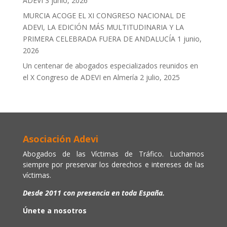
ADEVI
3 junio, 2026
MURCIA ACOGE EL XI CONGRESO NACIONAL DE
ADEVI, LA EDICIÓN MÁS MULTITUDINARIA Y LA
PRIMERA CELEBRADA FUERA DE ANDALUCÍA
1 junio,
2026
Un centenar de abogados especializados reunidos en
el X Congreso de ADEVI en Almería
2 julio, 2025
Asociación Adevi
Abogados de las Víctimas de Tráfico. Luchamos
siempre por preservar los derechos e intereses de las
víctimas.
Desde 2011 con presencia en toda España.
Únete a nosotros