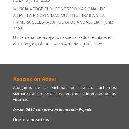
ADEVI
3 junio, 2026
MURCIA ACOGE EL XI CONGRESO NACIONAL DE
ADEVI, LA EDICIÓN MÁS MULTITUDINARIA Y LA
PRIMERA CELEBRADA FUERA DE ANDALUCÍA
1 junio,
2026
Un centenar de abogados especializados reunidos en
el X Congreso de ADEVI en Almería
2 julio, 2025
Asociación Adevi
Abogados de las Víctimas de Tráfico. Luchamos
siempre por preservar los derechos e intereses de las
víctimas.
Desde 2011 con presencia en toda España.
Únete a nosotros