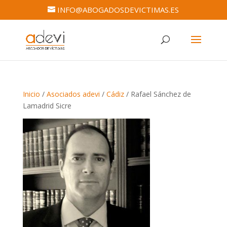
INFO@ABOGADOSDEVICTIMAS.ES
Inicio
/
Asociados adevi
/
Cádiz
/ Rafael Sánchez de
Lamadrid Sicre