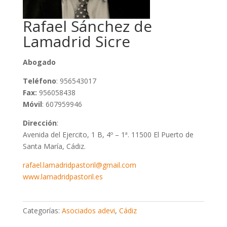
Rafael Sánchez de
Lamadrid Sicre
Abogado
Teléfono
: 956543017
Fax:
956058438
Móvil
: 607959946
Dirección
:
Avenida del Ejercito, 1 B, 4º – 1ª. 11500 El Puerto de
Santa María, Cádiz.
rafael.lamadridpastoril@gmail.com
www.lamadridpastoril.es
Categorías:
Asociados adevi
,
Cádiz