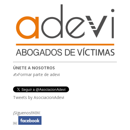
ÚNETE A NOSOTROS
✍Formar parte de adevi
Tweets by AsociacionAdevi
¡Síguenos!￼￼
￼