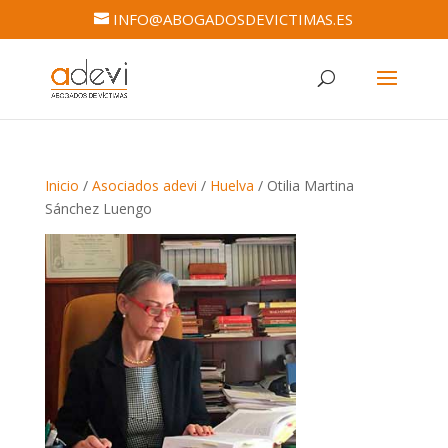
INFO@ABOGADOSDEVICTIMAS.ES
Inicio
/
Asociados adevi
/
Huelva
/ Otilia Martina
Sánchez Luengo