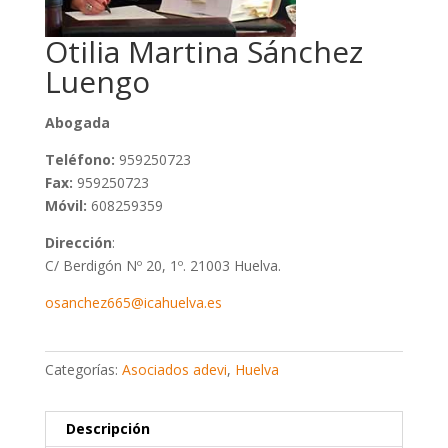
Otilia Martina Sánchez
Luengo
Abogada
Teléfono:
959250723
Fax:
959250723
Móvil:
608259359
Dirección
:
C/ Berdigón Nº 20, 1º. 21003 Huelva.
osanchez665@icahuelva.es
Categorías:
Asociados adevi
,
Huelva
Descripción