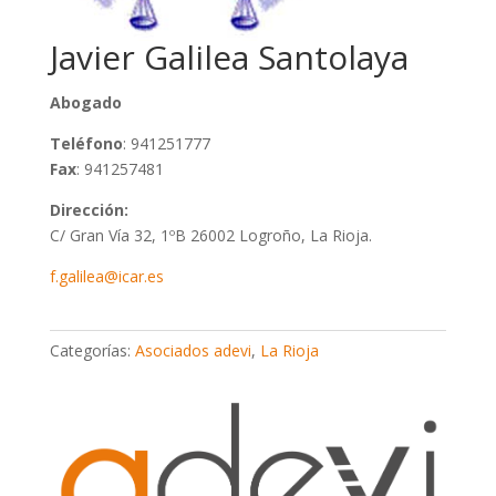
Javier Galilea Santolaya
Abogado
Teléfono
: 941251777
Fax
: 941257481
Dirección:
C/ Gran Vía 32, 1ºB 26002 Logroño, La Rioja.
f.galilea@icar.es
Categorías:
Asociados adevi
,
La Rioja