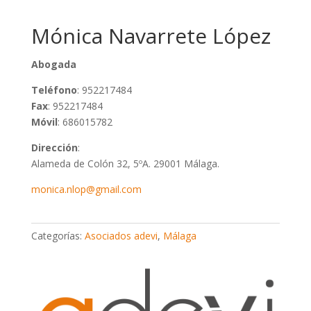
Mónica Navarrete López
Abogada
Teléfono
: 952217484
Fax
: 952217484
Móvil
: 686015782
Dirección
:
Alameda de Colón 32, 5ºA. 29001 Málaga.
monica.nlop@gmail.com
Categorías:
Asociados adevi
,
Málaga