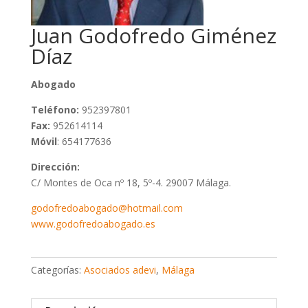
Juan Godofredo Giménez
Díaz
Abogado
Teléfono:
952397801
Fax:
952614114
Móvil
: 654177636
Dirección:
C/ Montes de Oca nº 18, 5º-4. 29007 Málaga.
godofredoabogado@hotmail.com
www.godofredoabogado.es
Categorías:
Asociados adevi
,
Málaga