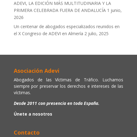
ADEVI, LA EDICIÓN MÁS MULTITUDINARIA Y LA
PRIMERA CELEBRADA FUERA DE ANDALUCÍA
1 junio,
2026
Un centenar de abogados especializados reunidos en
el X Congreso de ADEVI en Almería
2 julio, 2025
Asociación Adevi
Abogados de las Víctimas de Tráfico. Luchamos
siempre por preservar los derechos e intereses de las
víctimas.
Desde 2011 con presencia en toda España.
Únete a nosotros
Contacto