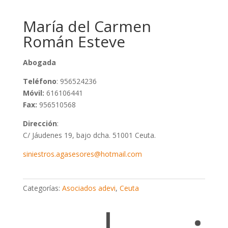
María del Carmen
Román Esteve
Abogada
Teléfono
: 956524236
Móvil:
616106441
Fax:
956510568
Dirección
:
C/ Jáudenes 19, bajo dcha. 51001 Ceuta.
siniestros.agasesores@hotmail.com
Categorías:
Asociados adevi
,
Ceuta