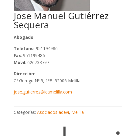
Jose Manuel Gutiérrez
Sequera
Abogado
Teléfono
: 951194986
Fax
: 951199486
Móvil
: 626733797
Dirección:
C/ Gurugu Nº 5, 1ºB. 52006 Melilla.
jose.gutierrez@icamelilla.com
Categorías:
Asociados adevi
,
Melilla