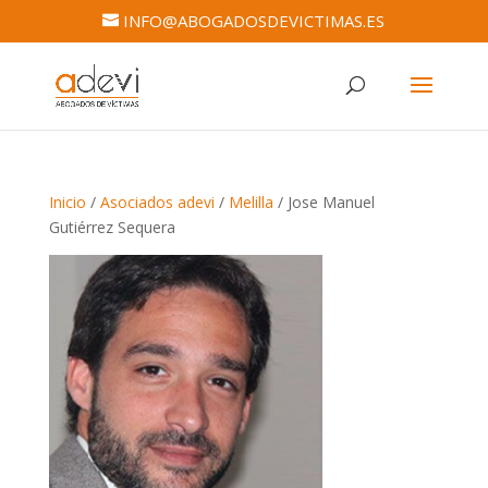
INFO@ABOGADOSDEVICTIMAS.ES
Inicio
/
Asociados adevi
/
Melilla
/ Jose Manuel
Gutiérrez Sequera